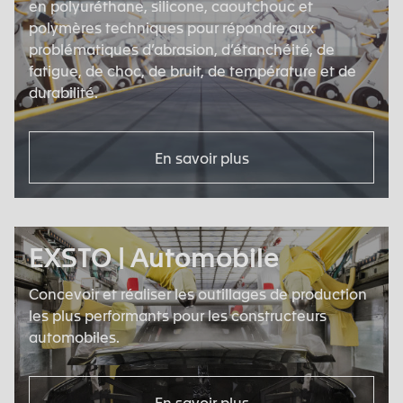
en polyuréthane, silicone, caoutchouc et
polymères techniques pour répondre aux
problématiques d’abrasion, d’étanchéité, de
fatigue, de choc, de bruit, de température et de
durabilité.
En savoir plus
EXSTO | Automobile
Concevoir et réaliser les outillages de production
les plus performants pour les constructeurs
automobiles.
En savoir plus