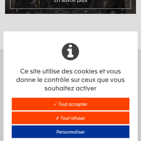
Ce site utilise des cookies et vous
Une performance démultipliée.
donne le contrôle sur ceux que vous
Grâce à leurs propriétés physicomécaniques, les
souhaitez activer
élastomères, lorsqu’ils sont parfaitement
sélectionnés, surpassent la plupart des autres
✓ Tout accepter
matériaux en durabilité et performance.
✗ Tout refuser
Personnaliser